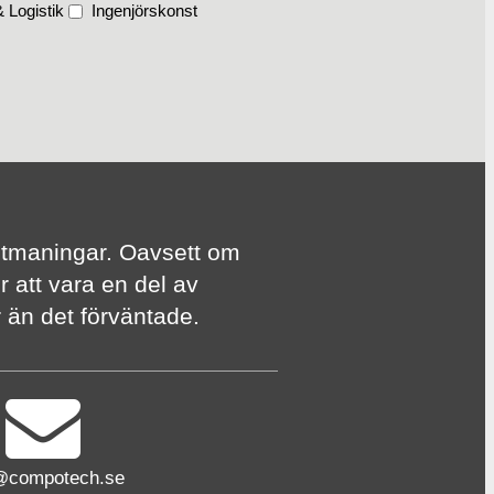
 Logistik
Ingenjörskonst
te utmaningar. Oavsett om
r att vara en del av
er än det förväntade.
@compotech.se