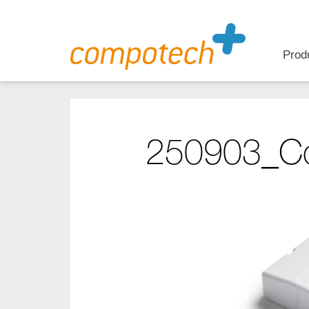
Prod
250903_C