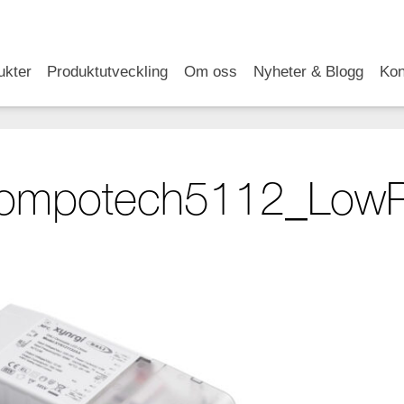
RSS
LinkedIn
YouTube
ukter
Produktutveckling
Om oss
Nyheter & Blogg
Kon
ompotech5112_Low