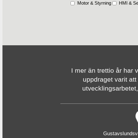
Motor & Styrning
HMI & Se
I mer än trettio år har 
uppdraget varit att
utvecklingsarbetet, 
Gustavslunds