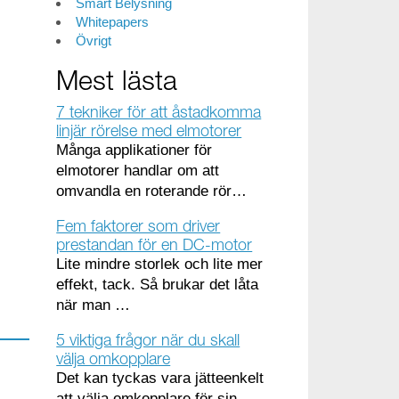
Smart Belysning
Whitepapers
Övrigt
Mest lästa
7 tekniker för att åstadkomma
linjär rörelse med elmotorer
Många applikationer för
elmotorer handlar om att
omvandla en roterande rör…
Fem faktorer som driver
prestandan för en DC-motor
Lite mindre storlek och lite mer
effekt, tack. Så brukar det låta
när man …
5 viktiga frågor när du skall
välja omkopplare
Det kan tyckas vara jätteenkelt
att välja omkopplare för sin