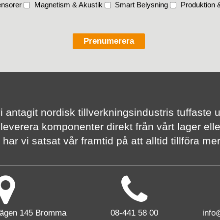
nsorer
Magnetism & Akustik
Smart Belysning
Produktion &
vi antagit nordisk tillverknings­industris tuffas
 leverera komponenter direkt från vårt lager elle
har vi satsat vår framtid på att alltid tillföra m
vägen 145 Bromma
08-441 58 00
info