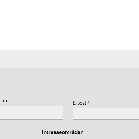
amn
*
E-post
Intresseområden