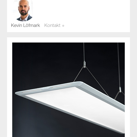
Kevin Löfmark
Kontakt +
kevin.lofmark@compotech.se
08-441 58 00