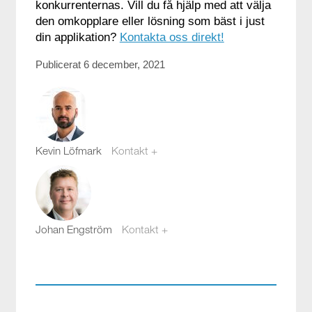
konkurrenternas. Vill du få hjälp med att välja
den omkopplare eller lösning som bäst i just
din applikation?
Kontakta oss direkt!
Publicerat 6 december, 2021
Kevin Löfmark
Kontakt +
kevin.lofmark@compotech.se
08-441 58 00
Johan Engström
Kontakt +
johan.engstrom@compotech.se
08-441 58 08