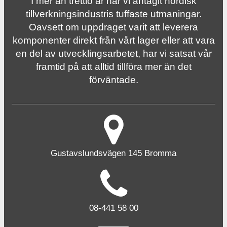
I mer än trettio år har vi antagit nordisk
tillverknings­industris tuffaste utmaningar.
Oavsett om uppdraget varit att leverera
komponenter direkt från vårt lager eller att vara
en del av utvecklingsarbetet, har vi satsat vår
framtid på att alltid tillföra mer än det
förväntade.
Gustavslundsvägen 145 Bromma
08-441 58 00