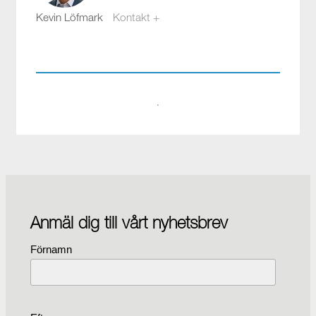
Kevin Löfmark
Kontakt +
kevin.lofmark@compotech.se
08-441 58 00
·
Anmäl dig till vårt nyhetsbrev
Förnamn