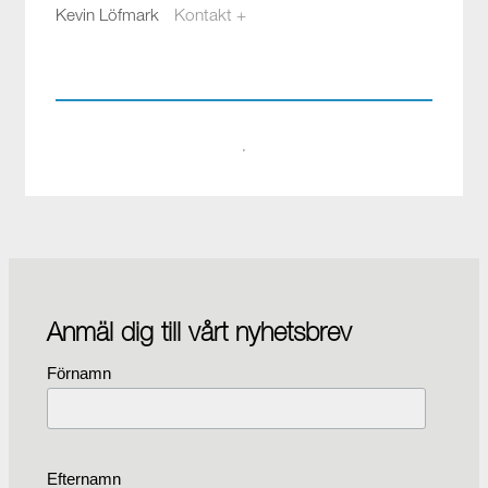
Kevin Löfmark
Kontakt +
kevin.lofmark@compotech.se
08-441 58 00
·
Anmäl dig till vårt nyhetsbrev
Förnamn
Efternamn