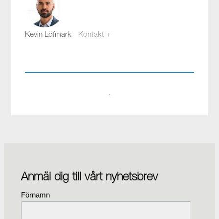
Kevin Löfmark
Kontakt +
kevin.lofmark@compotech.se
08-441 58 00
·
Anmäl dig till vårt nyhetsbrev
Förnamn