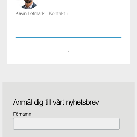
Kevin Löfmark
Kontakt +
kevin.lofmark@compotech.se
08-441 58 00
·
Anmäl dig till vårt nyhetsbrev
Förnamn