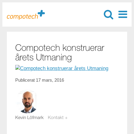
Compotech konstruerar
årets Utmaning
Publicerat 17 mars, 2016
Kevin Löfmark
Kontakt +
kevin.lofmark@compotech.se
08-441 58 00