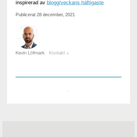
inspirerad av
blogg/veckans häftigaste
Publicerat 28 december, 2021
Kevin Löfmark
Kontakt +
kevin.lofmark@compotech.se
08-441 58 00
·