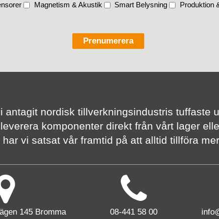
nsorer
Magnetism & Akustik
Smart Belysning
Produktion &
vi antagit nordisk tillverknings­industris tuffas
 leverera komponenter direkt från vårt lager elle
har vi satsat vår framtid på att alltid tillföra m
vägen 145 Bromma
08-441 58 00
info