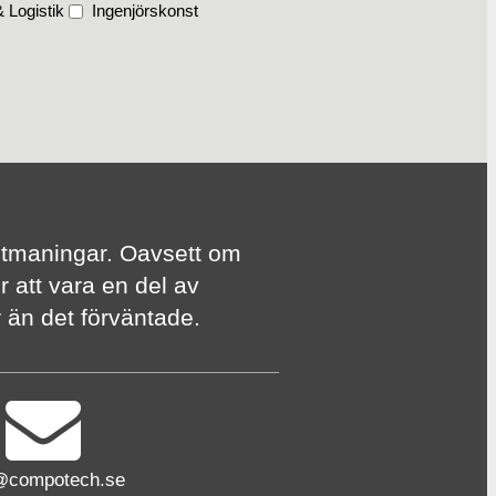
 Logistik
Ingenjörskonst
te utmaningar. Oavsett om
r att vara en del av
er än det förväntade.
@compotech.se