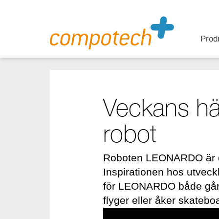
Prod
Veckans häf
robot
Roboten LEONARDO är det
Inspirationen hos utvec
för LEONARDO både går 
flyger eller åker skatebo