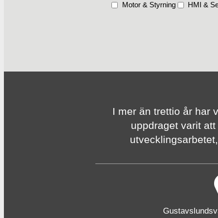
Motor & Styrning
HMI & Se
I mer än trettio år har 
uppdraget varit att
utvecklingsarbetet, 
Gustavslunds