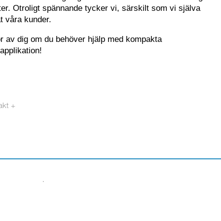
ter. Otroligt spännande tycker vi, särskilt som vi själva
t våra kunder.
ör av dig om du behöver hjälp med kompakta
 applikation!
akt +
otech.se
·