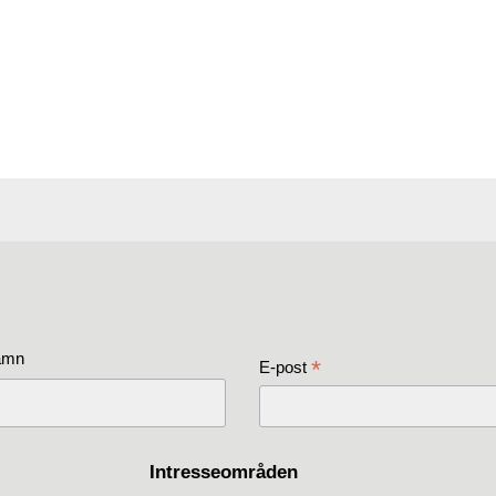
amn
*
E-post
Intresseområden