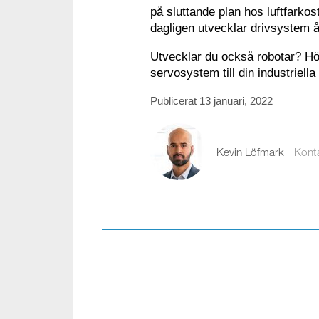
på sluttande plan hos luftfarkos
dagligen utvecklar drivsystem å
Utvecklar du också robotar? H
servosystem till din industriella
Publicerat 13 januari, 2022
Kevin Löfmark
Kont
kevin.lofmark@comp
08-441 58 00