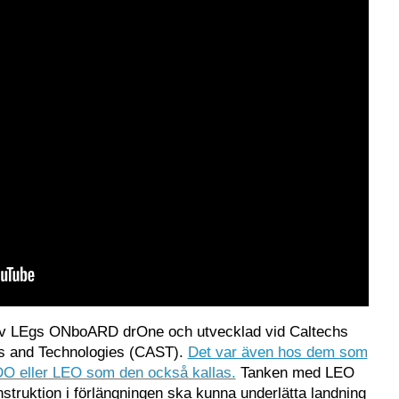
v LEgs ONboARD drOne och utvecklad vid Caltechs
s and Technologies (CAST).
Det var även hos dem som
DO eller LEO som den också kallas.
Tanken med LEO
nstruktion i förlängningen ska kunna underlätta landning