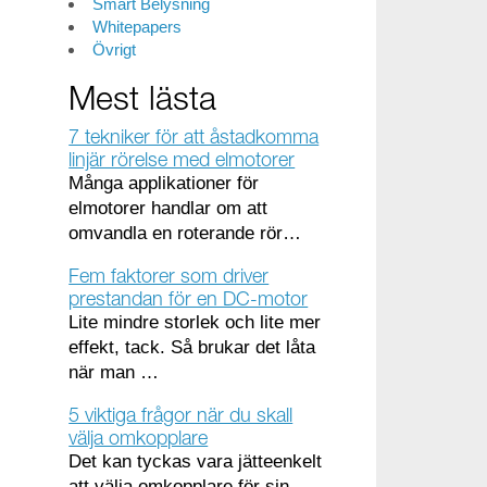
Smart Belysning
Whitepapers
Övrigt
Mest lästa
7 tekniker för att åstadkomma
linjär rörelse med elmotorer
Många applikationer för
elmotorer handlar om att
omvandla en roterande rör…
Fem faktorer som driver
prestandan för en DC-motor
Lite mindre storlek och lite mer
effekt, tack. Så brukar det låta
när man …
5 viktiga frågor när du skall
välja omkopplare
Det kan tyckas vara jätteenkelt
att välja omkopplare för sin