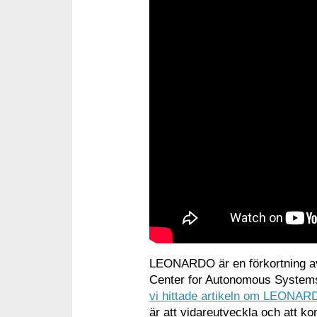
LEONARDO är en förkortning a
Center for Autonomous System
vi hittade artikeln om LEONAR
är att vidareutveckla och att ko