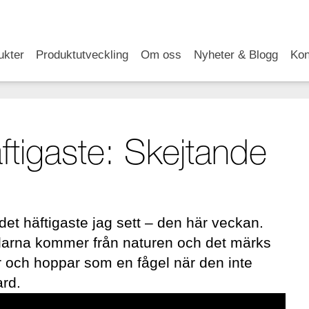
RSS
LinkedIn
YouTube
ukter
Produktutveckling
Om oss
Nyheter & Blogg
Kon
tigaste: Skejtande
 häftigaste jag sett – den här veckan.
klarna kommer från naturen och det märks
och hoppar som en fågel när den inte
ard.