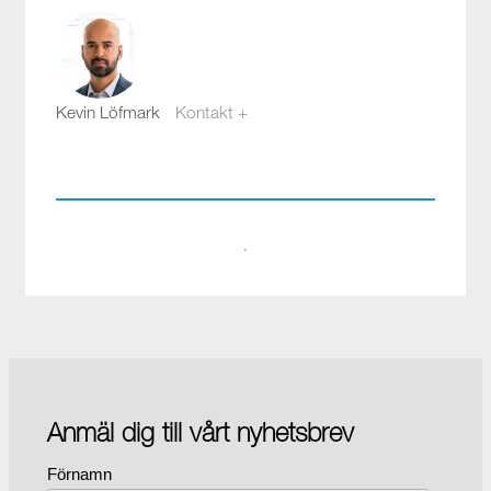
Kevin Löfmark
Kontakt +
kevin.lofmark@compotech.se
08-441 58 00
·
Anmäl dig till vårt nyhetsbrev
Förnamn