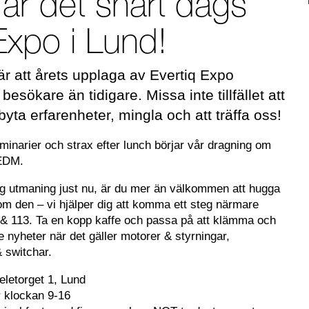
 är det snart dags
 Expo i Lund!
är att årets upplaga av Evertiq Expo
esökare än tidigare. Missa inte tillfället att
yta erfarenheter, mingla och att träffa oss!
narier och strax efter lunch börjar vår dragning om
 EDM.
rig utmaning just nu, är du mer än välkommen att hugga
om den – vi hjälper dig att komma ett steg närmare
2 & 113. Ta en kopp kaffe och passa på att klämma och
 nyheter när det gäller motorer & styrningar,
& switchar.
eletorget 1, Lund
 klockan 9-16