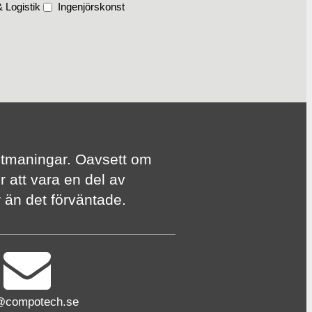
 Logistik
Ingenjörskonst
te utmaningar. Oavsett om
r att vara en del av
er än det förväntade.
@compotech.se