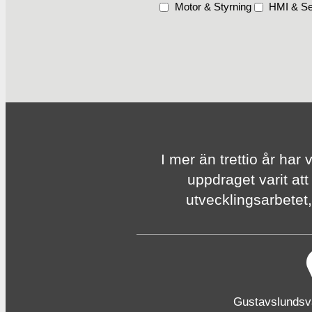
Motor & Styrning
HMI & Se
I mer än trettio år har 
uppdraget varit att
utvecklingsarbetet, 
Gustavslunds