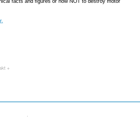
cal facts and figures or how NOT to destroy motor
r.
akt +
otech.se
·