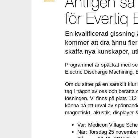
Äntligen så
för Evertiq
En kvalificerad gissning 
kommer att dra ännu fler b
skaffa nya kunskaper, utb
Programmet är späckat med semi
Electric Discharge Machining,
Om du sitter på en särskilt klu
tag i någon av oss och berätta 
lösningen. Vi finns på plats 11
känna på ett urval av spännande
magnetiskt, akustik, displayer 
Var: Medicon Village Sche
När: Torsdag 25 november