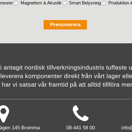
nsorer
Magnetism & Akustik
Smart Belysning
Produktion &
vi antagit nordisk tillverknings­industris tuffas
 leverera komponenter direkt från vårt lager elle
har vi satsat vår framtid på att alltid tillföra m
vägen 145 Bromma
08-441 58 00
info