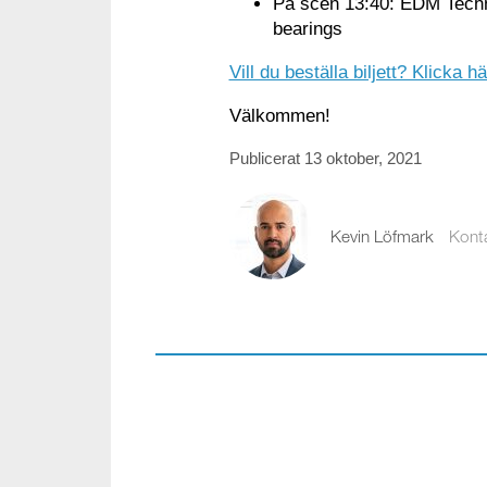
På scen 13:40: EDM Techni
bearings
Vill du beställa biljett? Klicka hä
Välkommen!
Publicerat 13 oktober, 2021
Kevin Löfmark
Kont
kevin.lofmark@comp
08-441 58 00