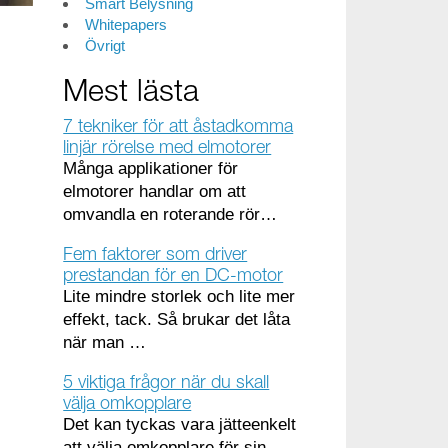
Smart Belysning
Whitepapers
Övrigt
Mest lästa
7 tekniker för att åstadkomma
linjär rörelse med elmotorer
Många applikationer för
elmotorer handlar om att
omvandla en roterande rör…
Fem faktorer som driver
prestandan för en DC-motor
Lite mindre storlek och lite mer
effekt, tack. Så brukar det låta
när man …
5 viktiga frågor när du skall
välja omkopplare
Det kan tyckas vara jätteenkelt
att välja omkopplare för sin