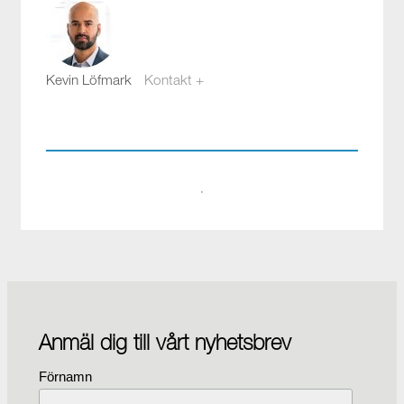
Kevin Löfmark
Kontakt +
kevin.lofmark@compotech.se
08-441 58 00
·
Anmäl dig till vårt nyhetsbrev
Förnamn