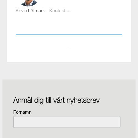
Kevin Löfmark
Kontakt +
kevin.lofmark@compotech.se
08-441 58 00
·
Anmäl dig till vårt nyhetsbrev
Förnamn