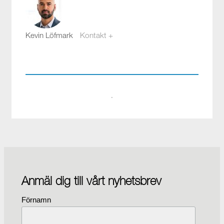
Kevin Löfmark
Kontakt +
kevin.lofmark@compotech.se
08-441 58 00
·
Anmäl dig till vårt nyhetsbrev
Förnamn