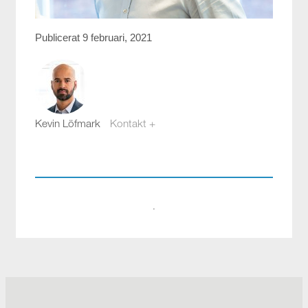
Publicerat 9 februari, 2021
Kevin Löfmark
Kontakt +
kevin.lofmark@compotech.se
08-441 58 00
·