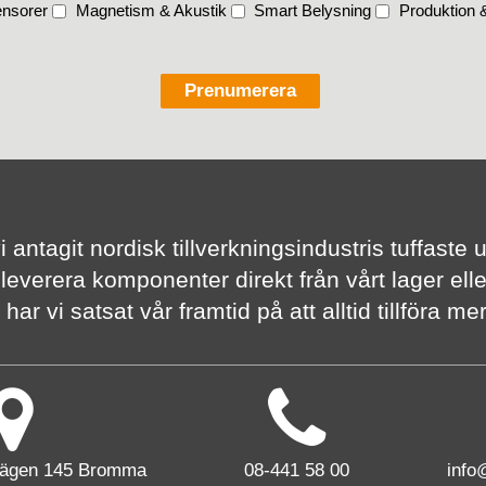
nsorer
Magnetism & Akustik
Smart Belysning
Produktion &
vi antagit nordisk tillverknings­industris tuffas
 leverera komponenter direkt från vårt lager elle
har vi satsat vår framtid på att alltid tillföra m
vägen 145 Bromma
08-441 58 00
info