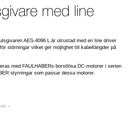
givare med line
lsgivaren AES-4096 L är utrustad med en line driver
ör störningar vilket ger möjlighet till kabellängder på
neras med FAULHABERs borstlösa DC-motorer i serien
ER styrningar som passar dessa motorer.
akt +
mpotech.se