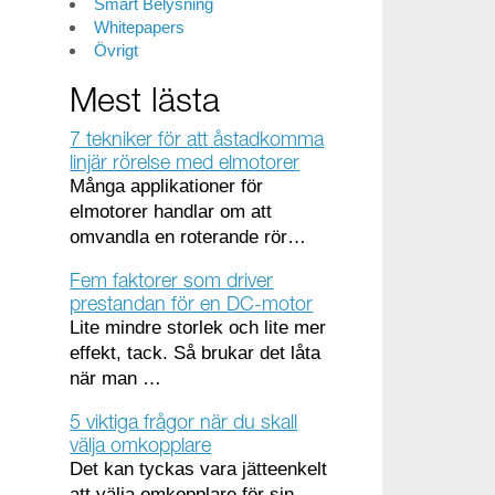
Smart Belysning
Whitepapers
Övrigt
Mest lästa
7 tekniker för att åstadkomma
linjär rörelse med elmotorer
Många applikationer för
elmotorer handlar om att
omvandla en roterande rör…
Fem faktorer som driver
prestandan för en DC-motor
Lite mindre storlek och lite mer
effekt, tack. Så brukar det låta
när man …
5 viktiga frågor när du skall
välja omkopplare
Det kan tyckas vara jätteenkelt
att välja omkopplare för sin