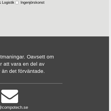
 Logistik
Ingenjörskonst
te utmaningar. Oavsett om
r att vara en del av
er än det förväntade.
@compotech.se