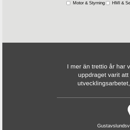
Motor & Styrning
HMI & Se
I mer än trettio år har 
uppdraget varit att
utvecklingsarbetet, 
Gustavslunds