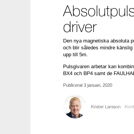
Absolutpuls
driver
Den nya magnetiska absoluta pu
och blir således mindre känslig f
upp till 5m
.
Pulsgivaren arbetar kan kombi
BX4 och BP4 samt de FAULHAB
Publicerat 3 januari, 2020
Krister Larsson
Kont
krister.larsson@co
08-441 58 22