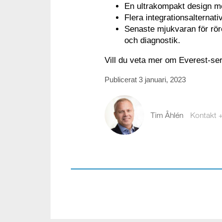
En ultrakompakt design med
Flera integrationsalternat
Senaste mjukvaran för rör
och diagnostik.
Vill du veta mer om Everest-ser
Publicerat 3 januari, 2023
Tim Åhlén
Kontakt 
tim.ahlen@compote
08-441 58 16