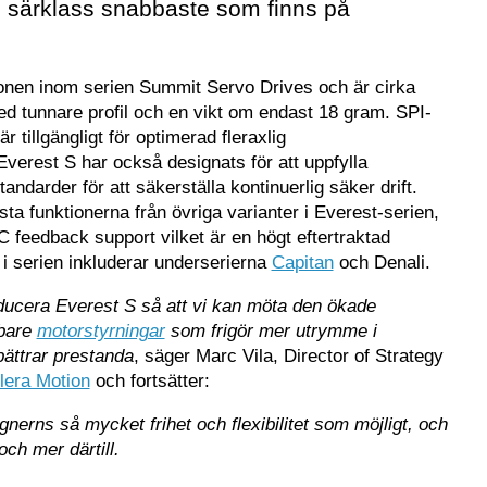
 i särklass snabbaste som finns på
onen inom serien Summit Servo Drives och är cirka
 tunnare profil och en vikt om endast 18 gram. SPI-
tillgängligt för optimerad fleraxlig
verest S har också designats för att uppfylla
andarder för att säkerställa kontinuerlig säker drift.
sta funktionerna från övriga varianter i Everest-serien,
 feedback support vilket är en högt eftertraktad
 i serien inkluderar underserierna
Capitan
och Denali.
roducera Everest S så att vi kan möta den ökade
bbare
motorstyrningar
som frigör mer utrymme i
rbättrar prestanda
, säger Marc Vila, Director of Strategy
lera Motion
och fortsätter:
gnerns så mycket frihet och flexibilitet som möjligt, och
och mer därtill.