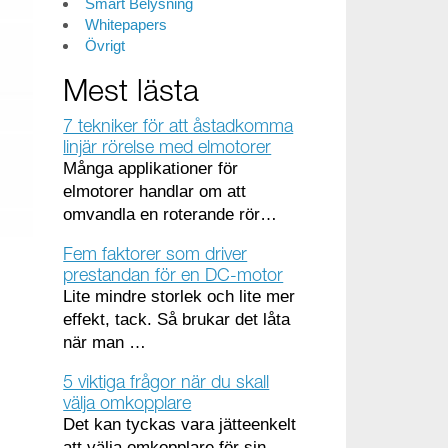
Smart Belysning
Whitepapers
Övrigt
Mest lästa
7 tekniker för att åstadkomma
linjär rörelse med elmotorer
Många applikationer för
elmotorer handlar om att
omvandla en roterande rör…
Fem faktorer som driver
prestandan för en DC-motor
Lite mindre storlek och lite mer
effekt, tack. Så brukar det låta
när man …
5 viktiga frågor när du skall
välja omkopplare
Det kan tyckas vara jätteenkelt
att välja omkopplare för sin