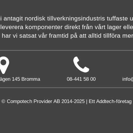
vi antagit nordisk tillverknings­industris tuffas
 leverera komponenter direkt från vårt lager elle
har vi satsat vår framtid på att alltid tillföra m
vägen 145 Bromma
08-441 58 00
info
© Compotech Provider AB 2014-2025 | Ett Addtech-företag