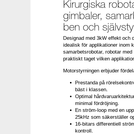
Kirurgiska robota
gimbaler, samar
ben och självsty
Designad med 3kW effekt och de
idealisk för applikationer inom k
samarbetsrobotar, robotar med b
praktiskt taget vilken applikati
Motorstyrningen erbjuder fördel
Prestanda på rörelsekontro
bäst i klassen.
Optimal hårdvaruarkitektu
minimal fördröjning.
En ström-loop med en upp
25kHz som säkerställer o
16-bitars differentiell st
kontroll.