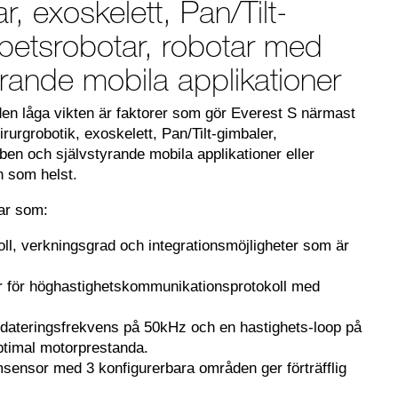
r, exoskelett, Pan/Tilt-
betsrobotar, robotar med
rande mobila applikationer
n låga vikten är faktorer som gör Everest S närmast
irurgrobotik, exoskelett, Pan/Tilt-gimbaler,
en och självstyrande mobila applikationer eller
on som helst.
ar som:
ll, verkningsgrad och integrationsmöjligheter som är
r för höghastighetskommunikationsprotokoll med
dateringsfrekvens på 50kHz och en hastighets-loop på
ptimal motorprestanda.
römsensor med 3 konfigurerbara områden ger förträfflig