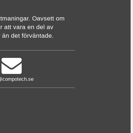
te utmaningar. Oavsett om
r att vara en del av
er än det förväntade.
@compotech.se