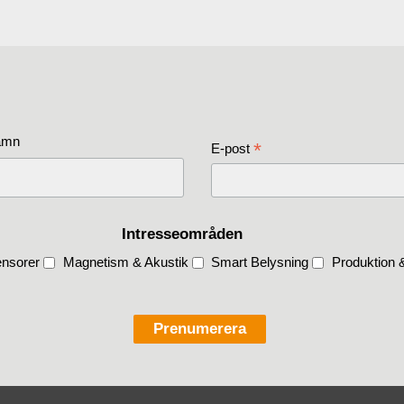
amn
*
E-post
Intresseområden
nsorer
Magnetism & Akustik
Smart Belysning
Produktion &