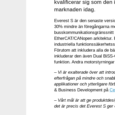
kvalificerar sig som den
marknaden idag.
Everest S är den senaste versi
30% mindre än föregångarna med
busskommunikationsgränssnitt är 
EtherCAT/CANopen arkitektur. E
industriella funktionssäkerhetsst
Förutom att inkludera alla de bä
inkluderar den även Dual BiSS-C
funktion. Andra motorstyrningar
–
Vi är exalterade över att int
efterfrågan på mindre och sna
applikationer och ytterligare fö
& Business Development på
Ce
–
Vårt mål är att ge produktdesi
det är precis det Everest S ger 