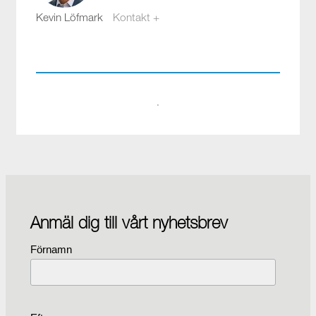
Kevin Löfmark
Kontakt +
kevin.lofmark@compotech.se
08-441 58 00
·
Anmäl dig till vårt nyhetsbrev
Förnamn