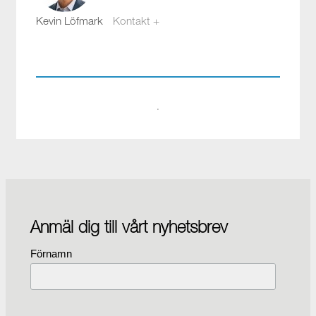
Kevin Löfmark
Kontakt +
kevin.lofmark@compotech.se
08-441 58 00
·
Anmäl dig till vårt nyhetsbrev
Förnamn