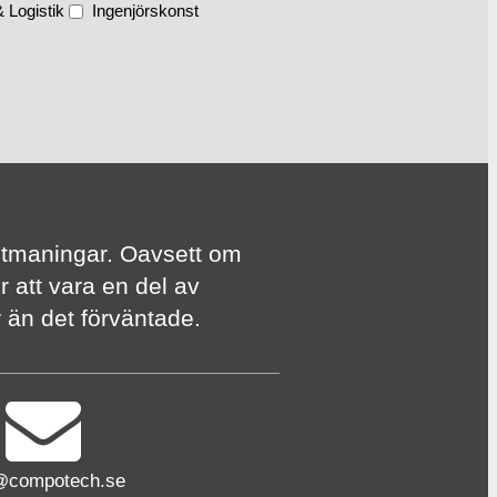
 Logistik
Ingenjörskonst
te utmaningar. Oavsett om
r att vara en del av
er än det förväntade.
@compotech.se