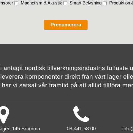
nsorer
Magnetism & Akustik
Smart Belysning
Produktion &
vi antagit nordisk tillverknings­industris tuffas
 leverera komponenter direkt från vårt lager elle
har vi satsat vår framtid på att alltid tillföra m
vägen 145 Bromma
08-441 58 00
info