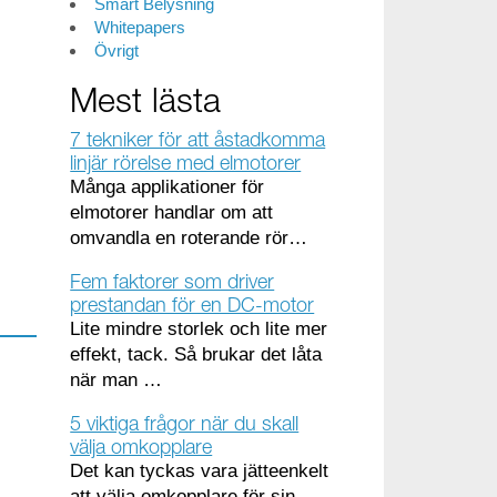
Smart Belysning
Whitepapers
Övrigt
Mest lästa
7 tekniker för att åstadkomma
linjär rörelse med elmotorer
Många applikationer för
elmotorer handlar om att
omvandla en roterande rör…
Fem faktorer som driver
prestandan för en DC-motor
Lite mindre storlek och lite mer
effekt, tack. Så brukar det låta
när man …
5 viktiga frågor när du skall
välja omkopplare
Det kan tyckas vara jätteenkelt
att välja omkopplare för sin