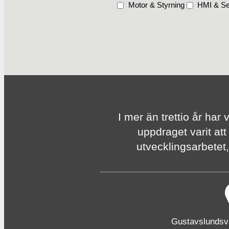
Motor & Styrning
HMI & Se
I mer än trettio år har 
uppdraget varit att
utvecklingsarbetet, 
Gustavslunds