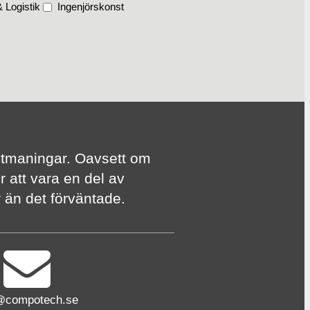
 Logistik
Ingenjörskonst
te utmaningar. Oavsett om
r att vara en del av
er än det förväntade.
@compotech.se