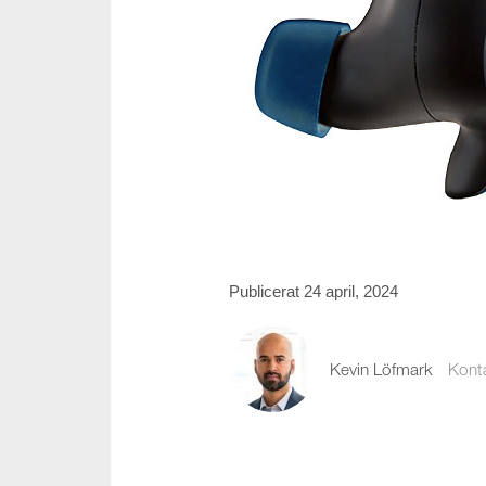
Publicerat 24 april, 2024
Kevin Löfmark
Kont
kevin.lofmark@comp
08-441 58 00