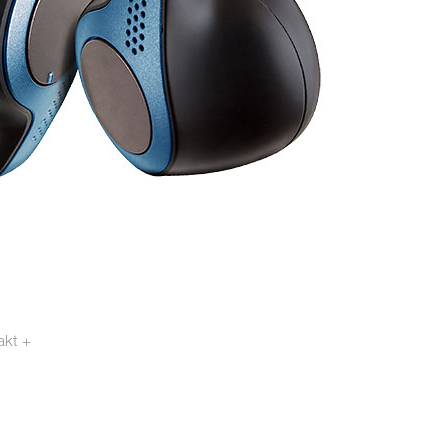
akt +
otech.se