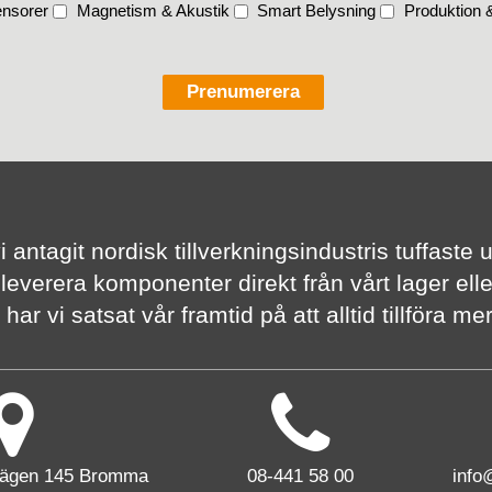
nsorer
Magnetism & Akustik
Smart Belysning
Produktion &
vi antagit nordisk tillverknings­industris tuffas
 leverera komponenter direkt från vårt lager elle
har vi satsat vår framtid på att alltid tillföra m
vägen 145 Bromma
08-441 58 00
info