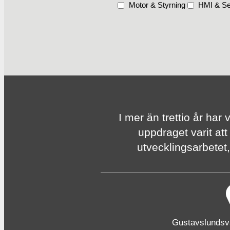
Motor & Styrning
HMI & Se
I mer än trettio år har 
uppdraget varit att
utvecklingsarbetet, 
Gustavslunds