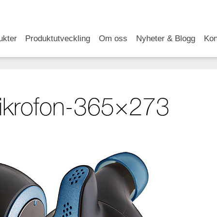
RSS
LinkedIn
YouTube
ukter
Produktutveckling
Om oss
Nyheter & Blogg
Kon
ikrofon-365×273