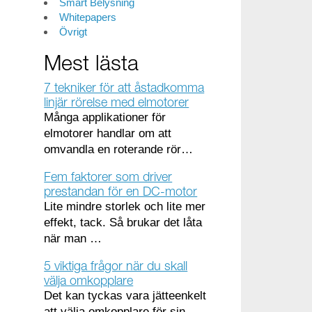
Smart Belysning
Whitepapers
Övrigt
Mest lästa
7 tekniker för att åstadkomma
linjär rörelse med elmotorer
Många applikationer för
elmotorer handlar om att
omvandla en roterande rör…
Fem faktorer som driver
prestandan för en DC-motor
Lite mindre storlek och lite mer
effekt, tack. Så brukar det låta
när man …
5 viktiga frågor när du skall
välja omkopplare
Det kan tyckas vara jätteenkelt
att välja omkopplare för sin