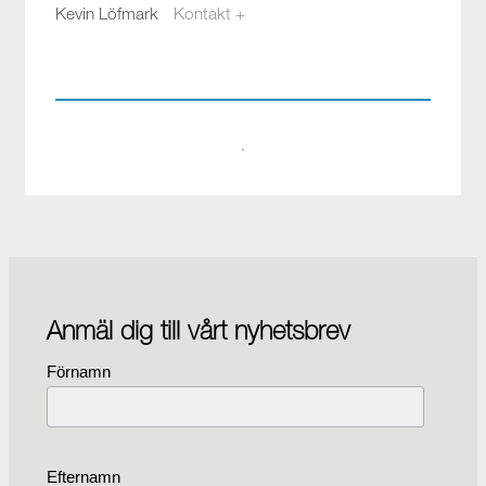
Kevin Löfmark
Kontakt +
kevin.lofmark@compotech.se
08-441 58 00
·
Anmäl dig till vårt nyhetsbrev
Förnamn
Efternamn