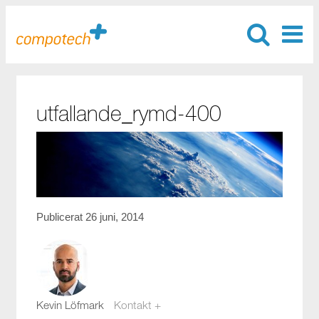
utfallande_rymd-400
Publicerat 26 juni, 2014
Kevin Löfmark
Kontakt +
kevin.lofmark@compotech.se