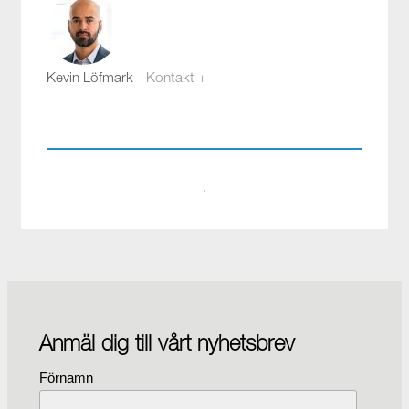
Kevin Löfmark
Kontakt +
kevin.lofmark@compotech.se
08-441 58 00
·
Anmäl dig till vårt nyhetsbrev
Förnamn