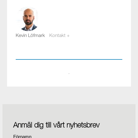
Kevin Löfmark
Kontakt +
kevin.lofmark@compotech.se
08-441 58 00
·
Anmäl dig till vårt nyhetsbrev
Förnamn