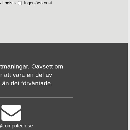
 Logistik
Ingenjörskonst
te utmaningar. Oavsett om
r att vara en del av
er än det förväntade.
@compotech.se