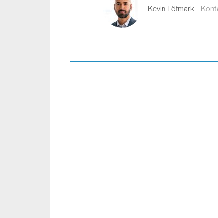
Kevin Löfmark
Kont
kevin.lofmark@comp
08-441 58 00