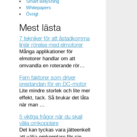
Smart Belysning
Whitepapers
Övrigt
Mest lästa
7 tekniker för att åstadkomma
linjär rörelse med elmotorer
Många applikationer för
elmotorer handlar om att
omvandla en roterande rör…
Fem faktorer som driver
prestandan för en DC-motor
Lite mindre storlek och lite mer
effekt, tack. Så brukar det låta
när man …
5 viktiga frågor när du skall
välja omkopplare
Det kan tyckas vara jätteenkelt
att välja omkopplare för sin