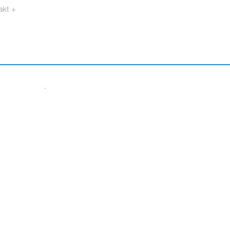
akt +
otech.se
·