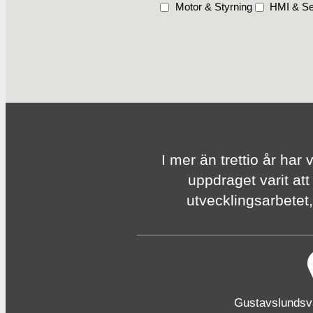
Motor & Styrning
HMI & Se
I mer än trettio år har 
uppdraget varit att
utvecklingsarbetet, 
Gustavslunds