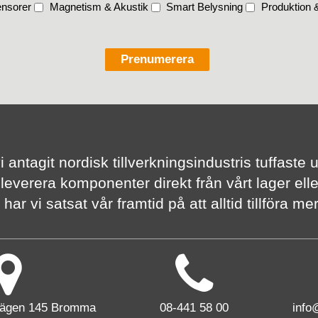
nsorer
Magnetism & Akustik
Smart Belysning
Produktion &
vi antagit nordisk tillverknings­industris tuffas
 leverera komponenter direkt från vårt lager elle
har vi satsat vår framtid på att alltid tillföra m
vägen 145 Bromma
08-441 58 00
info