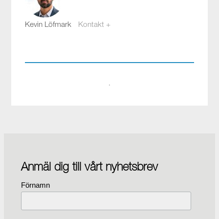
Kevin Löfmark
Kontakt +
kevin.lofmark@compotech.se
08-441 58 00
·
Anmäl dig till vårt nyhetsbrev
Förnamn