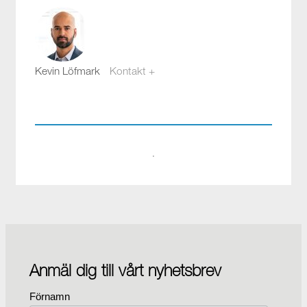
Kevin Löfmark
Kontakt +
kevin.lofmark@compotech.se
08-441 58 00
·
Anmäl dig till vårt nyhetsbrev
Förnamn