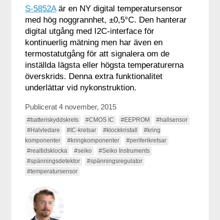
S-5852A
är en NY digital temperatursensor
med hög noggrannhet, ±0,5°C. Den hanterar
digital utgång med I2C-interface för
kontinuerlig mätning men har även en
termostatutgång för att signalera om de
inställda lägsta eller högsta temperaturerna
överskrids. Denna extra funktionalitet
underlättar vid nykonstruktion.
Publicerat 4 november, 2015
#batteriskyddskrets
#CMOS IC
#EEPROM
#hallsensor
#Halvledare
#IC-kretsar
#klockkristall
#kring
komponenter
#kringkomponenter
#periferikretsar
#realtidsklocka
#seiko
#Seiko Instruments
#spänningsdetektor
#spänningsregulator
#temperatursensor