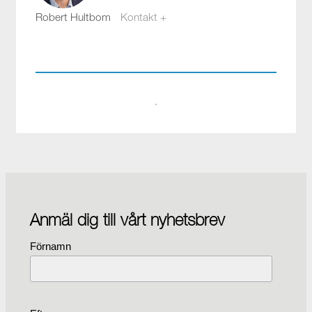
Robert Hultbom
Kontakt +
robert.hultbom@compotech.se
08-564 899 07
·
Anmäl dig till vårt nyhetsbrev
Förnamn