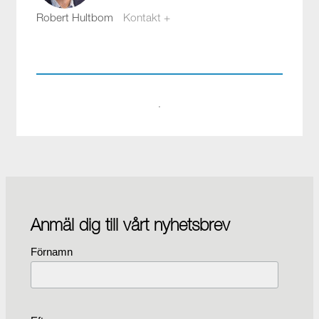
Robert Hultbom
Kontakt +
robert.hultbom@compotech.se
08-564 899 07
·
Anmäl dig till vårt nyhetsbrev
Förnamn