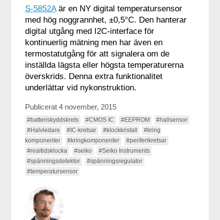
S-5852A
är en NY digital temperatursensor
med hög noggrannhet, ±0,5°C. Den hanterar
digital utgång med I2C-interface för
kontinuerlig mätning men har även en
termostatutgång för att signalera om de
inställda lägsta eller högsta temperaturerna
överskrids. Denna extra funktionalitet
underlättar vid nykonstruktion.
Publicerat 4 november, 2015
#batteriskyddskrets
#CMOS IC
#EEPROM
#hallsensor
#Halvledare
#IC-kretsar
#klockkristall
#kring
komponenter
#kringkomponenter
#periferikretsar
#realtidsklocka
#seiko
#Seiko Instruments
#spänningsdetektor
#spänningsregulator
#temperatursensor