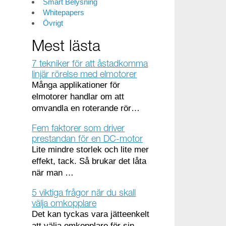
Smart Belysning
Whitepapers
Övrigt
Mest lästa
7 tekniker för att åstadkomma
linjär rörelse med elmotorer
Många applikationer för
elmotorer handlar om att
omvandla en roterande rör…
Fem faktorer som driver
prestandan för en DC-motor
Lite mindre storlek och lite mer
effekt, tack. Så brukar det låta
när man …
5 viktiga frågor när du skall
välja omkopplare
Det kan tyckas vara jätteenkelt
att välja omkopplare för sin