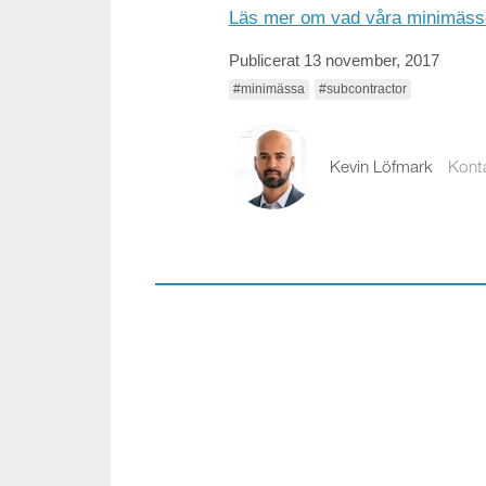
Läs mer om vad våra minimässo
Publicerat 13 november, 2017
#minimässa
#subcontractor
Kevin Löfmark
Kont
kevin.lofmark@comp
08-441 58 00