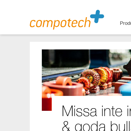
Prod
Missa inte i
& goda bull