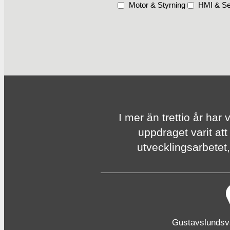
Motor & Styrning
HMI & Se
I mer än trettio år har 
uppdraget varit att
utvecklingsarbetet, 
Gustavslunds