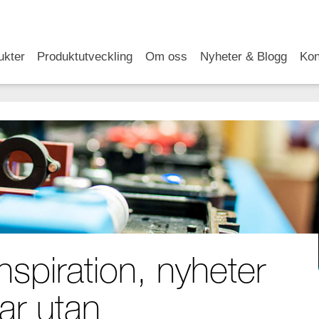
RSS
LinkedIn
YouTube
ukter
Produktutveckling
Om oss
Nyheter & Blogg
Kon
nspiration, nyheter
ar utan