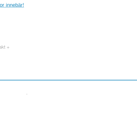
r innebär!
akt +
otech.se
·