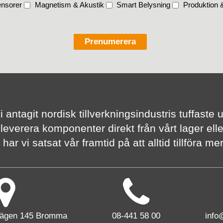
nsorer
Magnetism & Akustik
Smart Belysning
Produktion &
vi antagit nordisk tillverknings­industris tuffas
 leverera komponenter direkt från vårt lager elle
har vi satsat vår framtid på att alltid tillföra m
vägen 145 Bromma
08-441 58 00
info