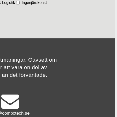
 Logistik
Ingenjörskonst
te utmaningar. Oavsett om
r att vara en del av
er än det förväntade.
@compotech.se