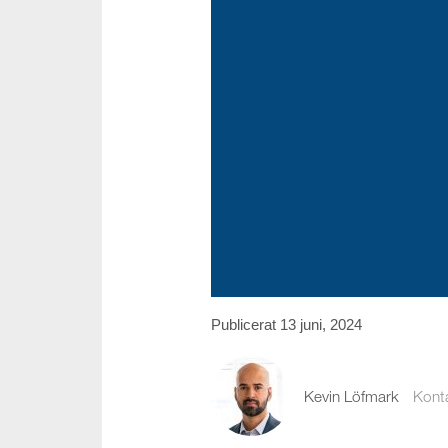
Publicerat 13 juni, 2024
Kevin Löfmark
Kont
kevin.lofmark@comp
08-441 58 00