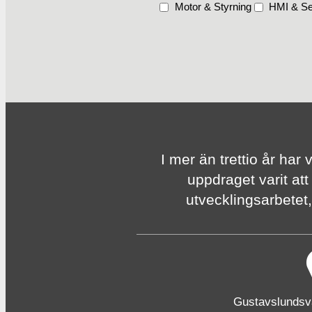
Motor & Styrning
HMI & Se
I mer än trettio år har 
uppdraget varit att
utvecklingsarbetet, 
Gustavslunds