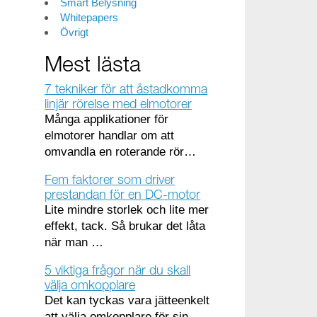
Smart Belysning
Whitepapers
Övrigt
Mest lästa
7 tekniker för att åstadkomma
linjär rörelse med elmotorer
Många applikationer för
elmotorer handlar om att
omvandla en roterande rör…
Fem faktorer som driver
prestandan för en DC-motor
Lite mindre storlek och lite mer
effekt, tack. Så brukar det låta
när man …
5 viktiga frågor när du skall
välja omkopplare
Det kan tyckas vara jätteenkelt
att välja omkopplare för sin