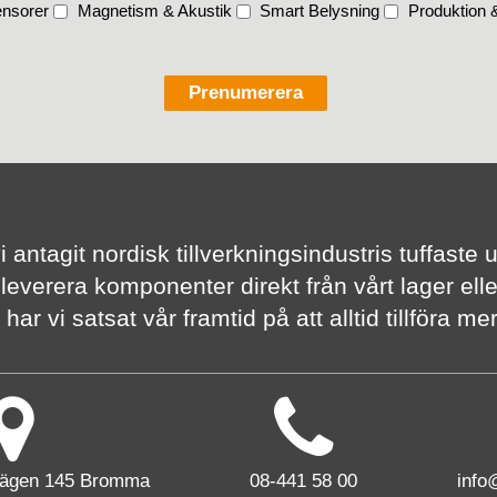
nsorer
Magnetism & Akustik
Smart Belysning
Produktion &
vi antagit nordisk tillverknings­industris tuffas
 leverera komponenter direkt från vårt lager elle
har vi satsat vår framtid på att alltid tillföra m
vägen 145 Bromma
08-441 58 00
info