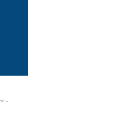
akt +
otech.se