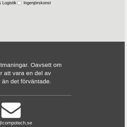
 Logistik
Ingenjörskonst
te utmaningar. Oavsett om
r att vara en del av
er än det förväntade.
@compotech.se