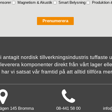
nsorer
Magnetism & Akustik
Smart Belysning
Produktion &
vi antagit nordisk tillverknings­industris tuffas
 leverera komponenter direkt från vårt lager elle
har vi satsat vår framtid på att alltid tillföra m
vägen 145 Bromma
08-441 58 00
info