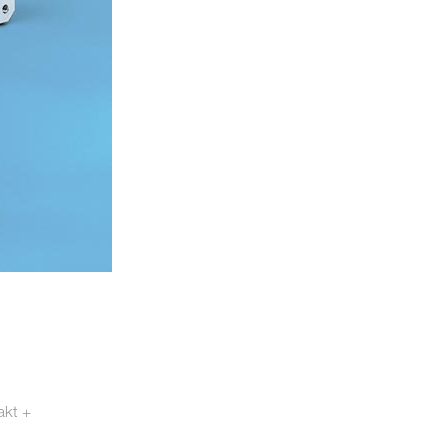
akt +
otech.se