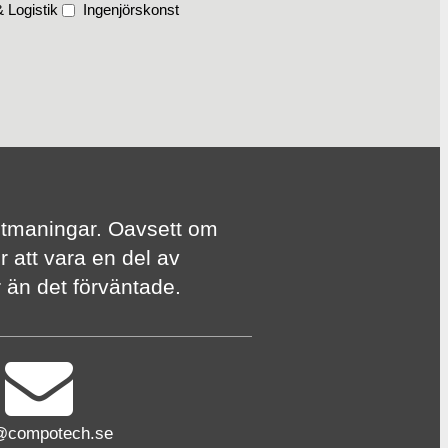
 Logistik
Ingenjörskonst
te utmaningar. Oavsett om
r att vara en del av
er än det förväntade.
@compotech.se