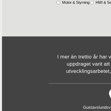
Motor & Styrning
HMI & Se
I mer än trettio år har 
uppdraget varit att
utvecklingsarbetet, 
Gustavslunds