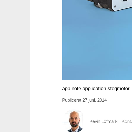
app note application stegmotor
Publicerat 27 juni, 2014
Kevin Löfmark
Kont
kevin.lofmark@comp