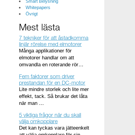
Smart Belysning
Whitepapers
Övrigt
Mest lästa
7 tekniker för att åstadkomma
linjär rörelse med elmotorer
Många applikationer för
elmotorer handlar om att
omvandla en roterande rör…
Fem faktorer som driver
prestandan för en DC-motor
Lite mindre storlek och lite mer
effekt, tack. Så brukar det låta
när man …
5 viktiga frågor när du skall
välja omkopplare
Det kan tyckas vara jätteenkelt
att välja omkopplare för sin