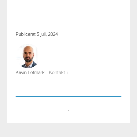
Publicerat 5 juli, 2024
Kevin Löfmark
Kontakt +
kevin.lofmark@compotech.se
08-441 58 00
·