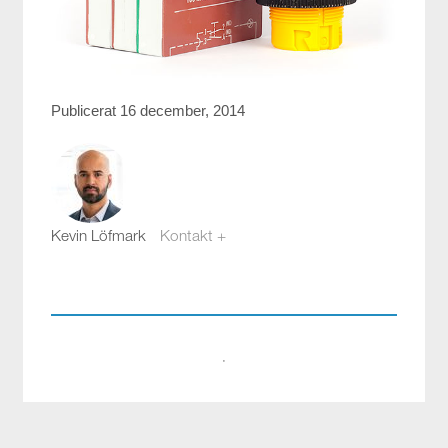
Publicerat 16 december, 2014
Kevin Löfmark
Kontakt +
kevin.lofmark@compotech.se
08-441 58 00
·