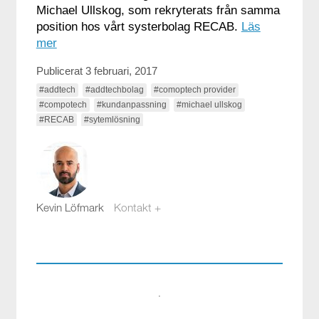
Michael Ullskog, som rekryterats från samma
position hos vårt systerbolag RECAB.
Läs
mer
Publicerat 3 februari, 2017
#addtech
#addtechbolag
#comoptech provider
#compotech
#kundanpassning
#michael ullskog
#RECAB
#sytemlösning
Kevin Löfmark
Kontakt +
kevin.lofmark@compotech.se
08-441 58 00
·