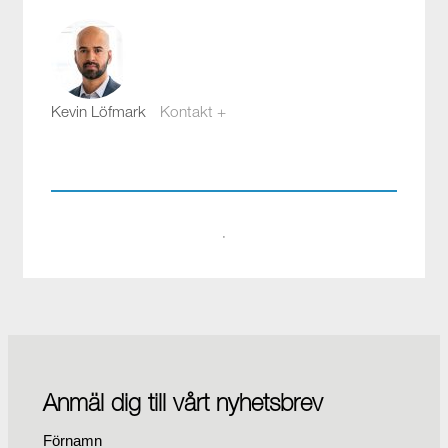
Kevin Löfmark
Kontakt +
kevin.lofmark@compotech.se
08-441 58 00
·
Anmäl dig till vårt nyhetsbrev
Förnamn