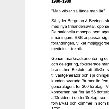
1980–1989
”Man växer så länge man lär”
Så lyder Bergman & Bevings slo
med nya frihandelsavtal, öppna
De nationella monopol som agen
småningom. B&B anpassar sig s
förändringen, vilket möjliggjord
medicinsk teknik.
Genom marknadsorientering och 
och delegering, fokuserade man
branscher. Beslutet att tillväx
tillvästgenerator och spridning
kunden svarade för mer än fem p
generalagent för 300 företag i
koncernen har fler än 55 dotterb
affärsidéer i dotterföretag, so
förvärvas och kommer in som k
1700.