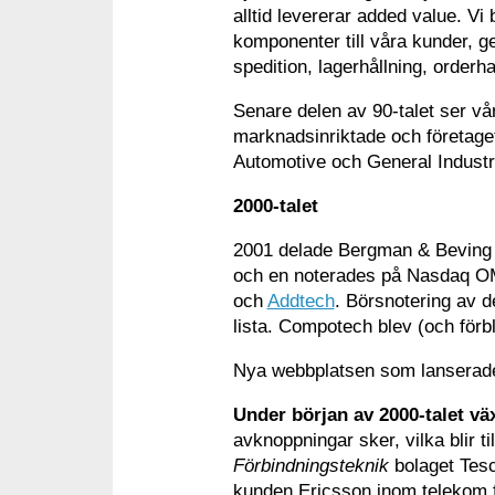
alltid levererar added value. Vi 
komponenter till våra kunder, g
spedition, lagerhållning, orderha
Senare delen av 90-talet ser vår
marknadsinriktade och företaget
Automotive och General Industr
2000-talet
2001 delade Bergman & Beving u
och en noterades på Nasdaq O
och
Addtech
. Börsnotering av 
lista. Compotech blev (och förbl
Nya webbplatsen som lanserades
Under början av 2000-talet väx
avknoppningar sker, vilka blir t
Förbindningsteknik
bolaget Tesc
kunden Ericsson inom telekom fö