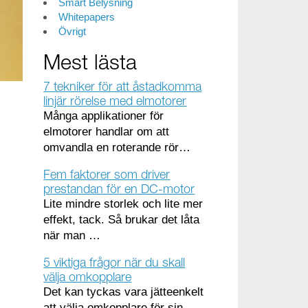
Smart Belysning
Whitepapers
Övrigt
Mest lästa
7 tekniker för att åstadkomma
linjär rörelse med elmotorer
Många applikationer för
elmotorer handlar om att
omvandla en roterande rör…
Fem faktorer som driver
prestandan för en DC-motor
Lite mindre storlek och lite mer
effekt, tack. Så brukar det låta
när man …
5 viktiga frågor när du skall
välja omkopplare
Det kan tyckas vara jätteenkelt
att välja omkopplare för sin