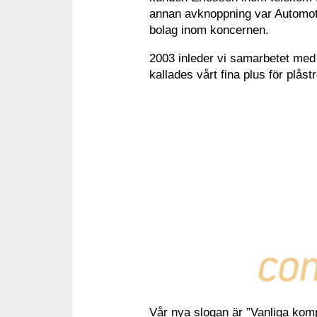
annan avknoppning var Automoti
bolag inom koncernen.
2003 inleder vi samarbetet med 
kallades vårt fina plus för plåst
Vår nya slogan är ”Vanliga komp