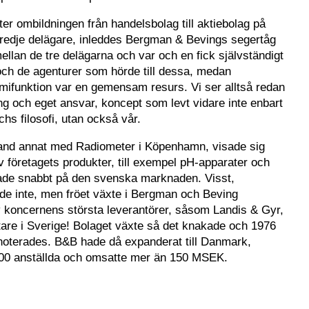
er ombildningen från handelsbolag till aktiebolag på
tredje delägare, inleddes Bergman & Bevings segertåg
ellan de tre delägarna och var och en fick självständigt
och de agenturer som hörde till dessa, medan
mifunktion var en gemensam resurs. Vi ser alltså redan
ng och eget ansvar, koncept som levt vidare inte enbart
s filosofi, utan också vår.
land annat med Radiometer i Köpenhamn, visade sig
v företagets produkter, till exempel pH-apparater och
ade snabbt på den svenska marknaden. Visst,
de inte, men fröet växte i Bergman och Beving
v koncernens största leverantörer, såsom Landis & Gyr,
tare i Sverige! Bolaget växte så det knakade och 1976
snoterades. B&B hade då expanderat till Danmark,
200 anställda och omsatte mer än 150 MSEK.