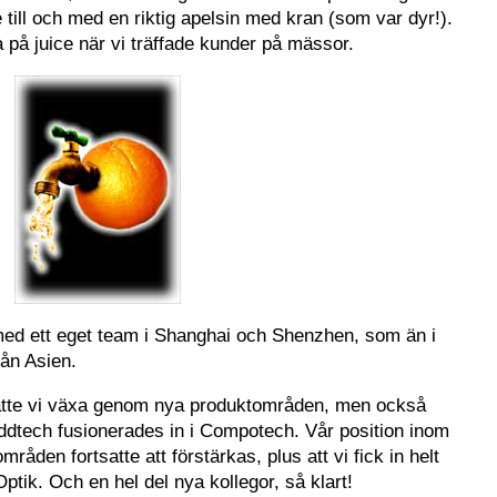
till och med en riktig apelsin med kran (som var dyr!).
 på juice när vi träffade kunder på mässor.
 med ett eget team i Shanghai och Shenzhen, som än i
rån Asien.
satte vi växa genom nya produktområden, men också
ddtech fusionerades in i Compotech. Vår position inom
åden fortsatte att förstärkas, plus att vi fick in helt
ik. Och en hel del nya kollegor, så klart!