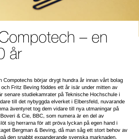
 Compotech – en
0 år
och Compotechs börjar drygt hundra år innan vårt bolag
och Fritz Beving föddes ett år isär under mitten av
 år senare studiekamrater på Teknische Hochschule i
dare till det nybyggda elverket i Elbersfeld, nuvarande
a äventyret tog dem vidare till nya utmaningar på
 Boveri & Cie, BBC, som numera är en del av
t sig herrarna för att pröva lyckan på egen hand i
aget Bergman & Beving, då man såg ett stort behov av
r på den snabbt expanderande svenska marknaden.