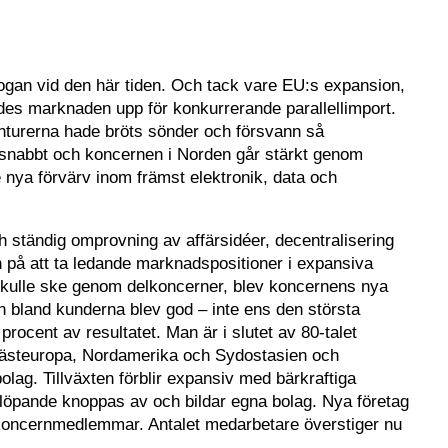
gan vid den här tiden. Och tack vare EU:s expansion,
des marknaden upp för konkurrerande parallellimport.
turerna hade bröts sönder och försvann så
nabbt och koncernen i Norden går stärkt genom
e nya förvärv inom främst elektronik, data och
ständig omprovning av affärsidéer, decentralisering
 på att ta ledande marknadspositioner i expansiva
t skulle ske genom delkoncerner, blev koncernens nya
en bland kunderna blev god – inte ens den största
rocent av resultatet. Man är i slutet av 80-talet
 Västeuropa, Nordamerika och Sydostasien och
olag. Tillväxten förblir expansiv med bärkraftiga
m löpande knoppas av och bildar egna bolag. Nya företag
oncernmedlemmar. Antalet medarbetare överstiger nu