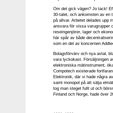
Om det gick vägen? Jo tack! Eft
30-talet, och ankomsten av en 
på allvar. Arbetet delades upp m
ansvara för vissa varugrupper 
reseingenjörer, lager och ekono
här spår av både decentraliseri
som en del av koncernen Addtech
Bolagsförvärv och nya avtal, b
vara lyckokast. Försäljningen a
elektroniska mätinstrument, ök
Compotech existerade fortfaran
Elektronik, där vi hade några a
samt monopol på att sälja elmä
tog man steget fullt ut och bör
Finland och Norge, hade över 