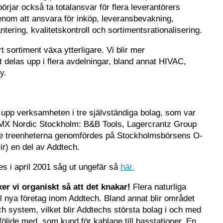
börjar också ta totalansvar för flera leverantörers
enom att ansvara för inköp, leveransbevakning,
ntering, kvalitetskontroll och sortimentsrationalisering.
t sortiment växa ytterligare. Vi blir mer
 delas upp i flera avdelningar, bland annat HIVAC,
y.
pp verksamheten i tre självständiga bolag, som var
MX Nordic Stockholm: B&B Tools, Lagercrantz Group
de treenheterna genomfördes på Stockholmsbörsens O-
ir) en del av Addtech.
 i april 2001 såg ut ungefär så
här.
er vi organiskt så att det knakar!
Flera naturliga
ill nya företag inom Addtech. Bland annat blir området
h system, vilket blir Addtechs största bolag i och med
ljde med, som kund för kablage till basstationer. En