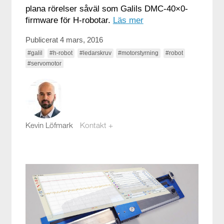
plana rörelser såväl som Galils DMC-40×0-
firmware för H-robotar.
Läs mer
Publicerat 4 mars, 2016
#galil
#h-robot
#ledarskruv
#motorstyrning
#robot
#servomotor
Kevin Löfmark
Kontakt +
kevin.lofmark@compotech.se
08-441 58 00