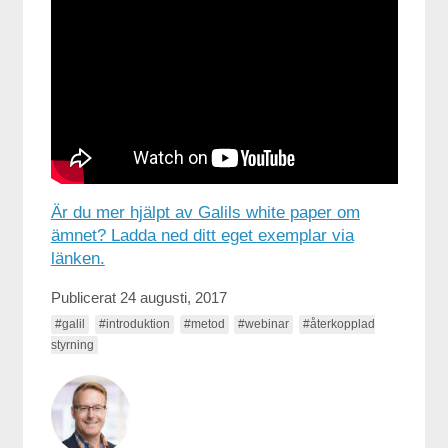
Är du mer hjälpt av Galils white paper om
ämnet? Ladda ned ditt eget exemplar via
länken.
Publicerat 24 augusti, 2017
#galil
#introduktion
#metod
#webinar
#återkopplad
styrning