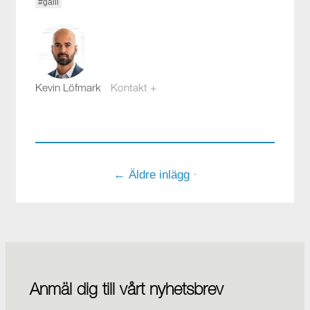
#galil
Kevin Löfmark
Kontakt +
kevin.lofmark@compotech.se
08-441 58 00
← Äldre inlägg
·
Anmäl dig till vårt nyhetsbrev