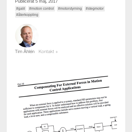
Publicerat 5 maj, 2017
#galil
#motion control
#motorstyrning
#stegmotor
#återkoppling
Tim Åhlén
Kontakt +
tim.ahlen@compotech.se
08-441 58 16