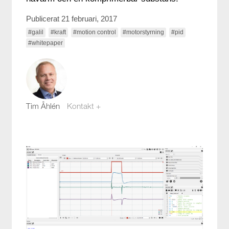
Publicerat 21 februari, 2017
#galil
#kraft
#motion control
#motorstyrning
#pid
#whitepaper
Tim Åhlén
Kontakt +
tim.ahlen@compotech.se
08-441 58 16