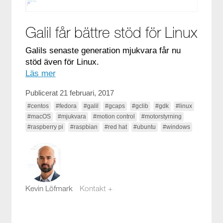
Galil får bättre stöd för Linux
Galils senaste generation mjukvara får nu
stöd även för Linux.
Läs mer
Publicerat 21 februari, 2017
#centos
#fedora
#galil
#gcaps
#gclib
#gdk
#linux
#macOS
#mjukvara
#motion control
#motorstyrning
#raspberry pi
#raspbian
#red hat
#ubuntu
#windows
Kevin Löfmark
Kontakt +
kevin.lofmark@compotech.se
08-441 58 00