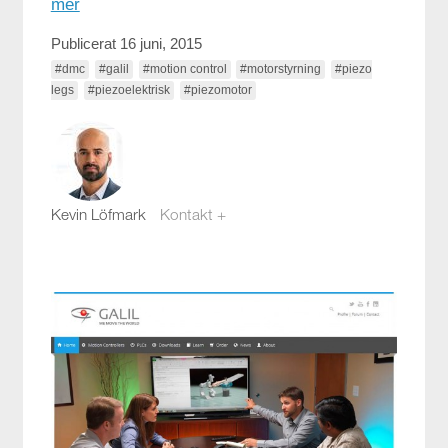
mer
Publicerat 16 juni, 2015
#dmc
#galil
#motion control
#motorstyrning
#piezo
legs
#piezoelektrisk
#piezomotor
Kevin Löfmark
Kontakt +
kevin.lofmark@compotech.se
08-441 58 00