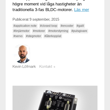
högre moment vid låga hastigheter än
traditionella 3-fas BLDC-motorer.
Läs mer
Publicerat 9 september, 2015
#application note
#closed loop
#encoder
#galil
#linjärmotor
#motorer
#motorstyrning
#pulsgivare
#servo
#stegmotor
#återkopplat
Kevin Löfmark
Kontakt +
kevin.lofmark@compotech.se
08-441 58 00