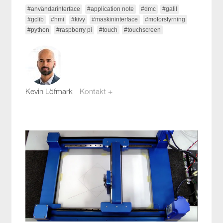
#användarinterface
#application note
#dmc
#galil
#gclib
#hmi
#kivy
#maskininterface
#motorstyrning
#python
#raspberry pi
#touch
#touchscreen
Kevin Löfmark
Kontakt +
kevin.lofmark@compotech.se
08-441 58 00