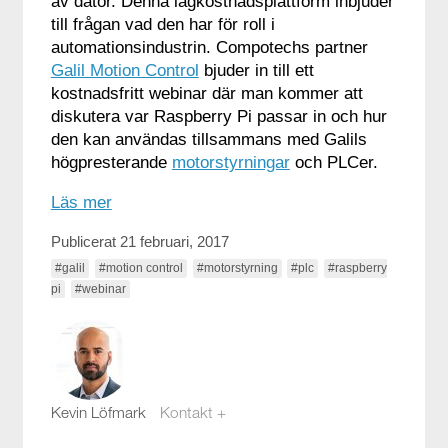
av dator. Denna lågkostnadsplattform inbjuder
till frågan vad den har för roll i
automationsindustrin. Compotechs partner
Galil Motion Control
bjuder in till ett
kostnadsfritt webinar där man kommer att
diskutera var Raspberry Pi passar in och hur
den kan användas tillsammans med Galils
högpresterande
motorstyrningar
och PLCer.
Läs mer
Publicerat 21 februari, 2017
#galil
#motion control
#motorstyrning
#plc
#raspberry
pi
#webinar
Kevin Löfmark
Kontakt +
kevin.lofmark@compotech.se